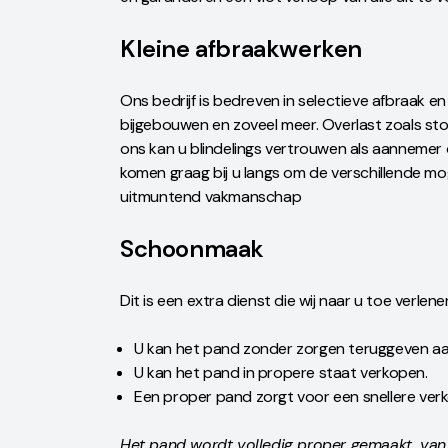
Kleine afbraakwerken
Ons bedrijf is bedreven in selectieve afbraak 
bijgebouwen en zoveel meer. Overlast zoals st
ons kan u blindelings vertrouwen als aannemer 
komen graag bij u langs om de verschillende mo
uitmuntend vakmanschap
Schoonmaak
Dit is een extra dienst die wij naar u toe verle
U kan het pand zonder zorgen teruggeven aa
U kan het pand in propere staat verkopen.
Een proper pand zorgt voor een snellere ve
Het pand wordt volledig proper gemaakt, van 