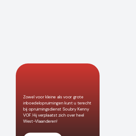
Zowel voor kleine als voor grote
inboedelopruimingen kunt u terecht
bij opruimingsdienst Soubry Kenny
VOF. Hij verplaatst zich over heel
West-Vlaanderen!